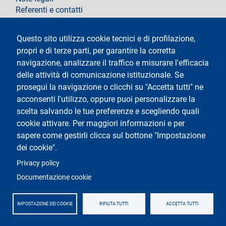
Referenti e contatti
Segui La Statale su
Questo sito utilizza cookie tecnici e di profilazione,
propri e di terze parti, per garantire la corretta
navigazione, analizzare il traffico e misurare l'efficacia
delle attività di comunicazione istituzionale. Se
prosegui la navigazione o clicchi su "Accetta tutti" ne
acconsenti l'utilizzo, oppure puoi personalizzare la
Testo
Università degli Studi di Milano
scelta salvando le tue preferenze e scegliendo quali
Via Festa del Perdono 7 - 20122 Milano
cookie attivare. Per maggiori informazioni e per
Tel.
+39 02 5032 5032
Posta Elettronica Certificata
sapere come gestirli clicca sul bottone "Impostazione
dei cookie".
Logo
Privacy policy
Documentazione cookie
IMPOSTAZIONE DEI COOKIE
RIFIUTA TUTTI
ACCETTA TUTTI