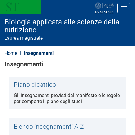
S
a
Toggl
l
t
Biologia applicata alle scienze della
a
a
nutrizione
l
Laurea magistrale
c
o
n
Home
Insegnamenti
t
e
Insegnamenti
n
u
t
o
Piano didattico
p
r
i
Gli insegnamenti previsti dal manifesto e le regole
n
per comporre il piano degli studi
c
i
p
a
l
Elenco insegnamenti A-Z
e