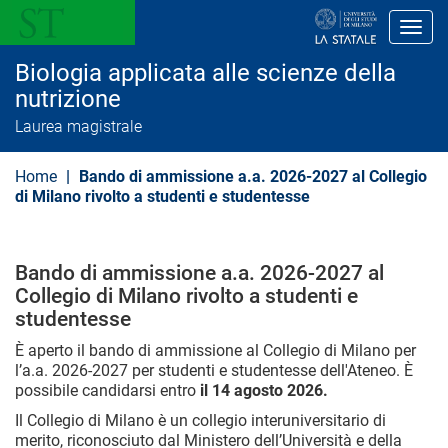
S
a
Toggl
l
t
Biologia applicata alle scienze della
a
a
nutrizione
l
Laurea magistrale
c
o
n
Home
Bando di ammissione a.a. 2026-2027 al Collegio
t
e
di Milano rivolto a studenti e studentesse
n
u
t
o
Bando di ammissione a.a. 2026-2027 al
p
Collegio di Milano rivolto a studenti e
r
i
studentesse
n
c
È aperto il bando di ammissione al Collegio di Milano per
i
l’a.a. 2026-2027 per studenti e studentesse dell'Ateneo. È
p
possibile candidarsi entro
il 14 agosto 2026.
a
l
Il Collegio di Milano è un collegio interuniversitario di
e
merito, riconosciuto dal Ministero dell’Università e della