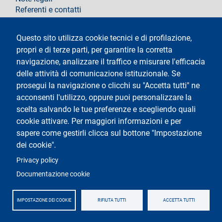
Referenti e contatti
Segui La Statale su
Questo sito utilizza cookie tecnici e di profilazione,
propri e di terze parti, per garantire la corretta
navigazione, analizzare il traffico e misurare l'efficacia
delle attività di comunicazione istituzionale. Se
prosegui la navigazione o clicchi su "Accetta tutti" ne
acconsenti l'utilizzo, oppure puoi personalizzare la
Testo
Università degli Studi di Milano
scelta salvando le tue preferenze e scegliendo quali
Via Festa del Perdono 7 - 20122 Milano
cookie attivare. Per maggiori informazioni e per
Tel.
+39 02 5032 5032
Posta Elettronica Certificata
sapere come gestirli clicca sul bottone "Impostazione
dei cookie".
Logo
Privacy policy
Documentazione cookie
IMPOSTAZIONE DEI COOKIE
RIFIUTA TUTTI
ACCETTA TUTTI